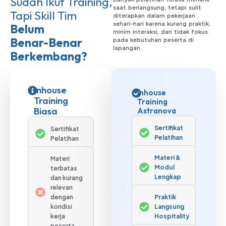
Sudah Ikut Training,
saat berlangsung, tetapi sulit
Tapi Skill Tim
diterapkan dalam pekerjaan
sehari-hari karena kurang praktik,
Belum
minim interaksi, dan tidak fokus
Benar-Benar
pada kebutuhan peserta di
lapangan.
Berkembang?
Inhouse
Inhouse
Training
Training
Biasa
Astranova
Sertifikat
Sertifikat
Pelatihan
Pelatihan
Materi &
Materi
Modul
terbatas
Lengkap
dan kurang
relevan
dengan
Praktik
kondisi
Langsung
kerja
Hospitality
peserta