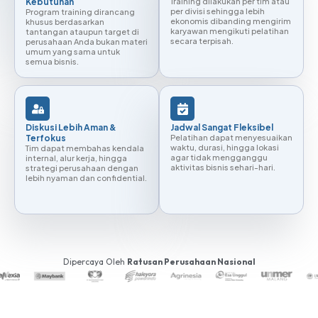
Kebutuhan
Training dilakukan per tim atau
per divisi sehingga lebih
Program training dirancang
ekonomis dibanding mengirim
khusus berdasarkan
karyawan mengikuti pelatihan
tantangan ataupun target di
secara terpisah.
perusahaan Anda bukan materi
umum yang sama untuk
semua bisnis.
Diskusi Lebih Aman &
Jadwal Sangat Fleksibel
Terfokus
Pelatihan dapat menyesuaikan
waktu, durasi, hingga lokasi
Tim dapat membahas kendala
agar tidak mengganggu
internal, alur kerja, hingga
aktivitas bisnis sehari-hari.
strategi perusahaan dengan
lebih nyaman dan confidential.
Dipercaya Oleh
Ratusan Perusahaan Nasional