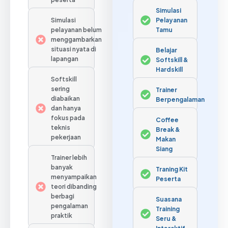
Simulasi
Simulasi
Pelayanan
pelayanan belum
Tamu
menggambarkan
situasi nyata di
Belajar
lapangan
Softskill &
Hardskill
Softskill
sering
Trainer
diabaikan
Berpengalaman
dan hanya
fokus pada
Coffee
teknis
Break &
pekerjaan
Makan
Siang
Trainer lebih
banyak
Traning Kit
menyampaikan
Peserta
teori dibanding
berbagi
Suasana
pengalaman
Training
praktik
Seru &