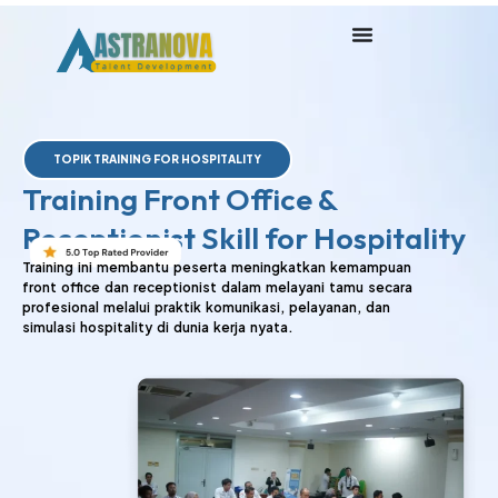
Lewati
ke
konten
TOPIK TRAINING FOR HOSPITALITY
Training Front Office &
Receptionist Skill for Hospitality
Training ini membantu peserta meningkatkan kemampuan
front office dan receptionist dalam melayani tamu secara
profesional melalui praktik komunikasi, pelayanan, dan
simulasi hospitality di dunia kerja nyata.