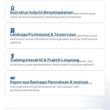
Instruktur Industri Berpengalaman
Belajar langsung dari praktisi yang memahami kebutuhan kerja
nyata di dunia hospitality dan pelayanan profesional.
Lembaga Profesional & Terpercaya
Didukung tim trainer berpengalaman dan sistem pelatihan yang
terstruktur untuk membantu meningkatkan kualitas SDM secara
optimal.
Training Interaktif & Praktik Langsung
Peserta akan terlibat dalam roleplay, simulasi pelayanan, dan
studi kasus agar pembelajaran terasa lebih hidup dan aplikatif.
Dipercaya Berbagai Perusahaan & Institusi
Program training Astranova telah membantu banyak peserta
meningkatkan kualitas pelayanan, komunikasi, dan
profesionalisme kerja.