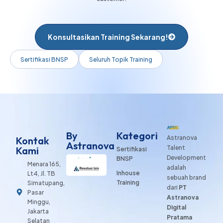
Konsultasikan Training Sekarang!
Sertifikasi BNSP
Seluruh Topik Training
By
Kategori
Astranova
Kontak
Astranova
Talent
Kami
Sertifikasi
Development
BNSP
Menara 165,
adalah
Inhouse
Lt4, Jl. TB
sebuah brand
Training
Simatupang,
dari
PT
Pasar
Astranova
Minggu,
Digital
Jakarta
Pratama
Selatan