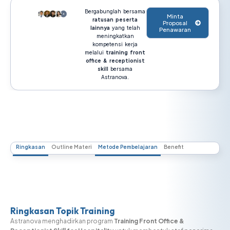
Bergabunglah bersama
Minta
ratusan peserta
Proposal
lainnya
yang telah
Penawaran
meningkatkan
kompetensi kerja
melalui
training front
office & receptionist
skill
bersama
Astranova.
Ringkasan
Outline Materi
Metode Pembelajaran
Benefit
Ringkasan Topik Training
Astranova menghadirkan program
Training Front Office &