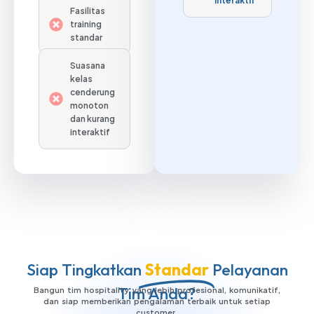
Interaktif
Fasilitas
training
standar
Suasana
kelas
cenderung
monoton
dan kurang
interaktif
Siap Tingkatkan
Standar
Pelayanan
Tim Anda?
Bangun tim hospitality yang lebih profesional, komunikatif,
dan siap memberikan pengalaman terbaik untuk setiap
customer.