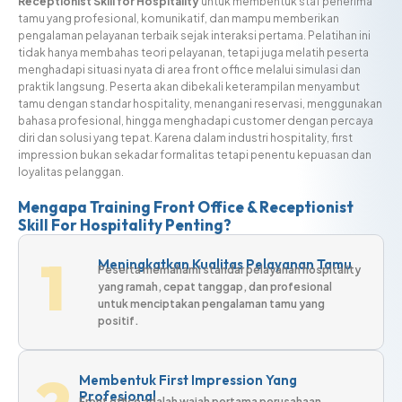
Receptionist Skill for Hospitality
untuk membentuk staf penerima
tamu yang profesional, komunikatif, dan mampu memberikan
pengalaman pelayanan terbaik sejak interaksi pertama. Pelatihan ini
tidak hanya membahas teori pelayanan, tetapi juga melatih peserta
menghadapi situasi nyata di area front office melalui simulasi dan
praktik langsung. Peserta akan dibekali keterampilan menyambut
tamu dengan standar hospitality, menangani reservasi, menggunakan
bahasa profesional, hingga menghadapi customer dengan percaya
diri dan solusi yang tepat. Karena dalam industri hospitality, first
impression bukan sekadar formalitas tetapi penentu kepuasan dan
loyalitas pelanggan.
Mengapa Training Front Office & Receptionist
Skill For Hospitality Penting?
1
Meningkatkan Kualitas Pelayanan Tamu
Peserta memahami standar pelayanan hospitality
yang ramah, cepat tanggap, dan profesional
untuk menciptakan pengalaman tamu yang
positif.
Membentuk First Impression Yang
Profesional
Front office adalah wajah pertama perusahaan