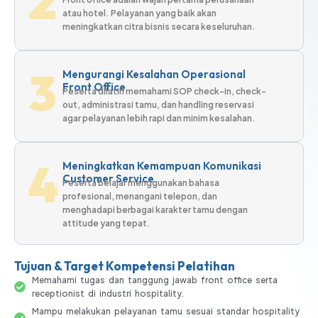
2
atau hotel. Pelayanan yang baik akan
meningkatkan citra bisnis secara keseluruhan.
3
Mengurangi Kesalahan Operasional
Front Office
Peserta dilatih memahami SOP check-in, check-
out, administrasi tamu, dan handling reservasi
agar pelayanan lebih rapi dan minim kesalahan.
4
Meningkatkan Kemampuan Komunikasi
Customer Service
Peserta belajar menggunakan bahasa
profesional, menangani telepon, dan
menghadapi berbagai karakter tamu dengan
attitude yang tepat.
Tujuan & Target Kompetensi Pelatihan
Memahami tugas dan tanggung jawab front office serta
receptionist di industri hospitality.
Mampu melakukan pelayanan tamu sesuai standar hospitality