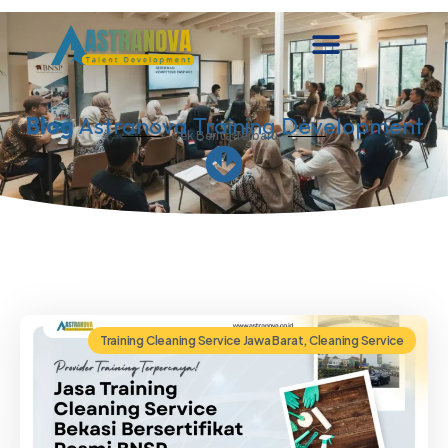
Lewati
ke
konten
Blog
Astranova Training Development
Cek Berita Terbaru
Training Cleaning Service Jawa Barat
,
Cleaning Service