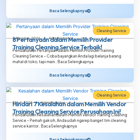
Baca Selengkapnya
Cleaning Service
8 Pertanyaan dalam Memilih Provider
3 Agustus, 2026
Administrator
Training Cleaning Service Terbaik!
Pendahuluan Pertanyaan dalam Memilih Provider Training
Cleaning Service – Coba bayangkan Anda lagi belanja barang
mahal di toko, tapi main.. Baca Selengkapnya
Baca Selengkapnya
Cleaning Service
Hindari 7 Kesalahan dalam Memilih Vendor
31 Juli, 2026
Administrator
Training Cleaning Service Perusahaan Ini!
Pendahuluan Kesalahan dalam Memilih Vendor Training Cleaning
Service – Pernah gak sih, Anda udah ngarep banget tim cleaning
service kantor.. Baca Selengkapnya
Baca Selengkapnya