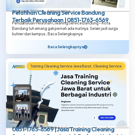
Pelatihan Cleaning Service Bandung
6 Agustus, 2026
Administrator
Terbaik Perusahaan | 0851-1763-6569
Pendahuluan Pelatihan Cleaning Service Bandung – Kota
Bandung tuh emang gak pernah ada matinya. Selain jadi surga
kuliner dan kampus.. Baca Selengkapnya
Baca Selengkapnya
Training Cleaning Service Jawa Barat
,
Cleaning Service
0851-1763-6569 | Jasa Training Cleaning
5 Agustus, 2026
Administrator