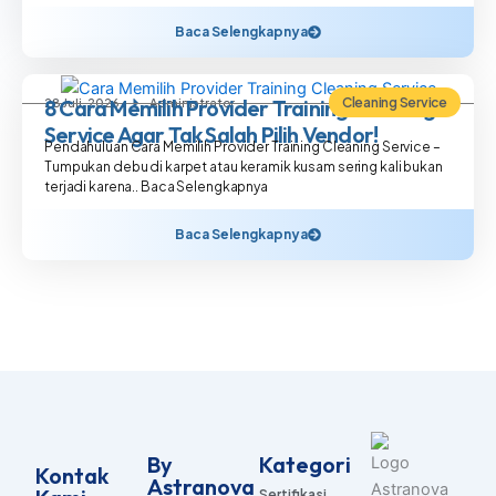
Baca Selengkapnya
Cleaning Service
8 Cara Memilih Provider Training Cleaning
28 Juli, 2026
Administrator
Service Agar Tak Salah Pilih Vendor!
Pendahuluan Cara Memilih Provider Training Cleaning Service –
Tumpukan debu di karpet atau keramik kusam sering kali bukan
terjadi karena.. Baca Selengkapnya
Baca Selengkapnya
By
Kategori
Kontak
Astranova
Sertifikasi