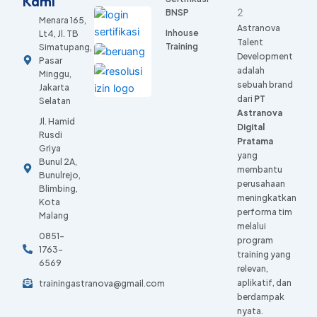
Kami
BNSP
Menara 165,
Astranova
Inhouse
Lt4, Jl. TB
Talent
Training
Simatupang,
Development
Pasar
adalah
Minggu,
sebuah brand
Jakarta
dari
PT
Selatan
Astranova
Jl. Hamid
Digital
Rusdi
Pratama
Griya
yang
Bunul 2A,
membantu
Bunulrejo,
perusahaan
Blimbing,
meningkatkan
Kota
performa tim
Malang
melalui
0851-
program
1763-
training yang
6569
relevan,
aplikatif, dan
trainingastranova@gmail.com
berdampak
nyata.