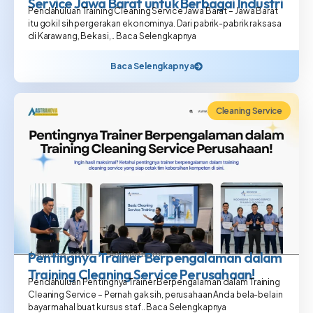
Service Jawa Barat untuk Berbagai Industri
Pendahuluan Training Cleaning Service Jawa Barat – Jawa Barat
itu gokil sih pergerakan ekonominya. Dari pabrik-pabrik raksasa
di Karawang, Bekasi,.. Baca Selengkapnya
Baca Selengkapnya
Cleaning Service
Pentingnya Trainer Berpengalaman dalam
4 Agustus, 2026
Administrator
Training Cleaning Service Perusahaan!
Pendahuluan Pentingnya Trainer Berpengalaman dalam Training
Cleaning Service – Pernah gak sih, perusahaan Anda bela-belain
bayar mahal buat kursus staf.. Baca Selengkapnya