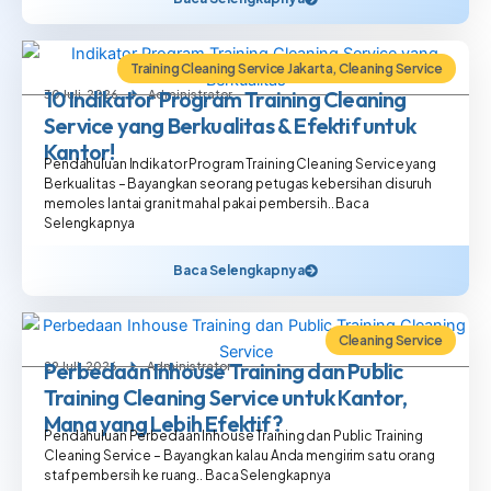
Training Cleaning Service Jakarta
,
Cleaning Service
10 Indikator Program Training Cleaning
30 Juli, 2026
Administrator
Service yang Berkualitas & Efektif untuk
Kantor!
Pendahuluan Indikator Program Training Cleaning Service yang
Berkualitas – Bayangkan seorang petugas kebersihan disuruh
memoles lantai granit mahal pakai pembersih.. Baca
Selengkapnya
Baca Selengkapnya
Cleaning Service
Perbedaan Inhouse Training dan Public
29 Juli, 2026
Administrator
Training Cleaning Service untuk Kantor,
Mana yang Lebih Efektif?
Pendahuluan Perbedaan Inhouse Training dan Public Training
Cleaning Service – Bayangkan kalau Anda mengirim satu orang
staf pembersih ke ruang.. Baca Selengkapnya